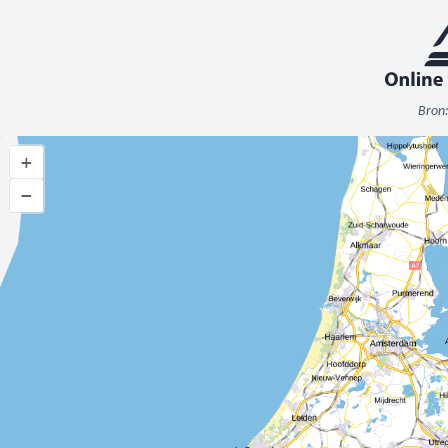
Bron:
+
−