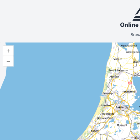
Bron:
+
−