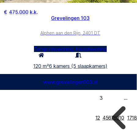
€ 475.000 k.k.
Grevelingen 103
Alphen aan den Rijn, 2401 DT
Eengezinswoning, tussenwoning
120 m²
6 kamers (5 slaapkamers)
www.grevelingen103.nl
3
...
1
2
4
5
6
7
8
9
10
17
18