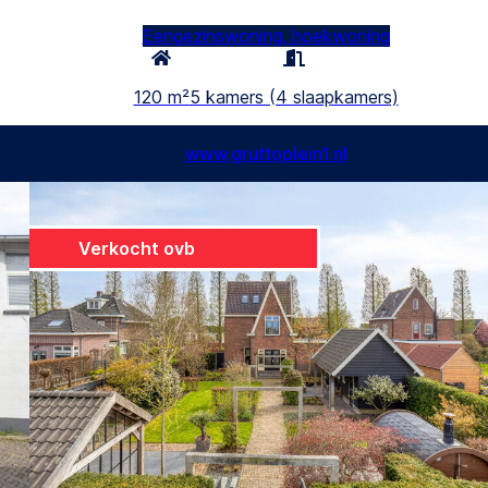
Eengezinswoning, hoekwoning
120 m²
5 kamers (4 slaapkamers)
www.gruttoplein1.nl
Verkocht ovb