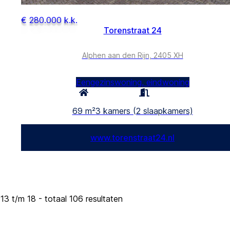
€ 280.000 k.k.
Torenstraat 24
Alphen aan den Rijn, 2405 XH
Eengezinswoning, eindwoning
69 m²
3 kamers (2 slaapkamers)
www.torenstraat24.nl
13 t/m 18 - totaal 106 resultaten