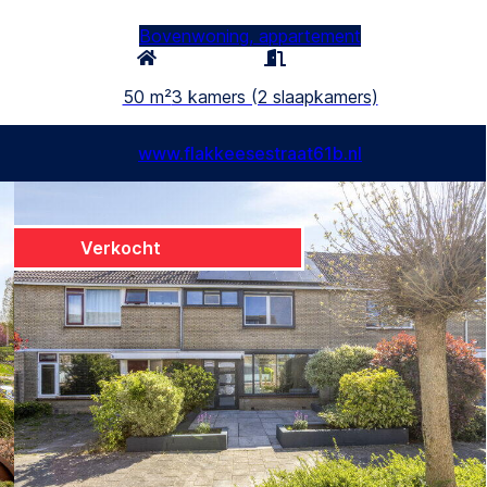
Bovenwoning, appartement
50 m²
3 kamers (2 slaapkamers)
www.flakkeesestraat61b.nl
Verkocht