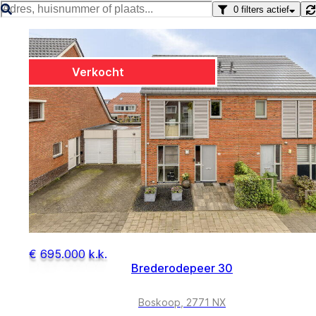
0
filters actief
Verkocht
€ 695.000 k.k.
Brederodepeer 30
Boskoop, 2771 NX