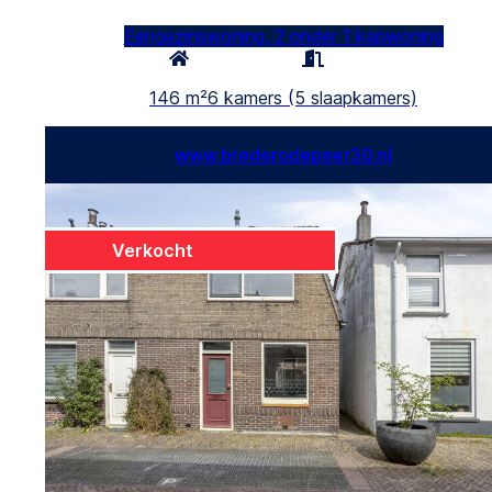
Eengezinswoning, 2 onder 1 kapwoning
146 m²
6 kamers (5 slaapkamers)
www.brederodepeer30.nl
Verkocht