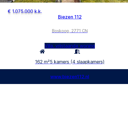
€ 1.075.000 k.k.
Biezen 112
Boskoop, 2771 CN
Villa, vrijstaande woning
162 m²
5 kamers (4 slaapkamers)
www.biezen112.nl