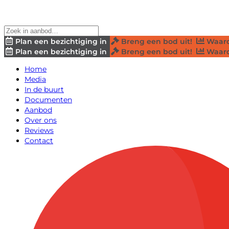
Plan een bezichtiging in
Breng een bod uit!
Waard
Plan een bezichtiging in
Breng een bod uit!
Waard
Home
Media
In de buurt
Documenten
Aanbod
Over ons
Reviews
Contact