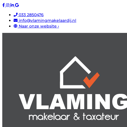
033 2850476
info@vlamingmakelaardij.nl
Naar onze website ›