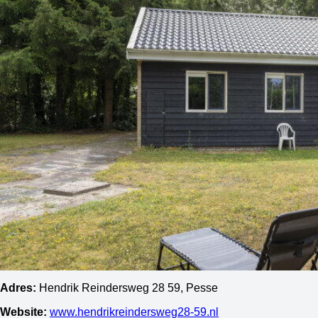
Adres:
Hendrik Reindersweg 28 59, Pesse
Website:
www.hendrikreindersweg28-59.nl