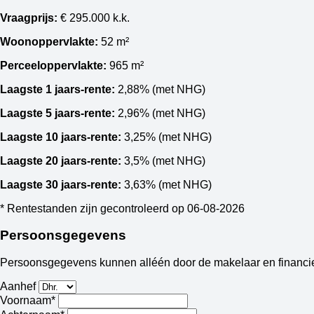
Vraagprijs:
€ 295.000 k.k.
Woonoppervlakte:
52 m²
Perceeloppervlakte:
965 m²
Laagste 1 jaars-rente:
2,88%
(met NHG)
Laagste 5 jaars-rente:
2,96%
(met NHG)
Laagste 10 jaars-rente:
3,25%
(met NHG)
Laagste 20 jaars-rente:
3,5%
(met NHG)
Laagste 30 jaars-rente:
3,63%
(met NHG)
* Rentestanden zijn gecontroleerd op 06-08-2026
Persoonsgegevens
Persoonsgegevens kunnen alléén door de makelaar en financie
Aanhef
Voornaam*