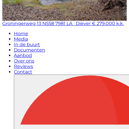
Groningerweg 13 N558
7981 LA · Diever
€ 279.000 k.k.
Home
Media
In de buurt
Documenten
Aanbod
Over ons
Reviews
Contact