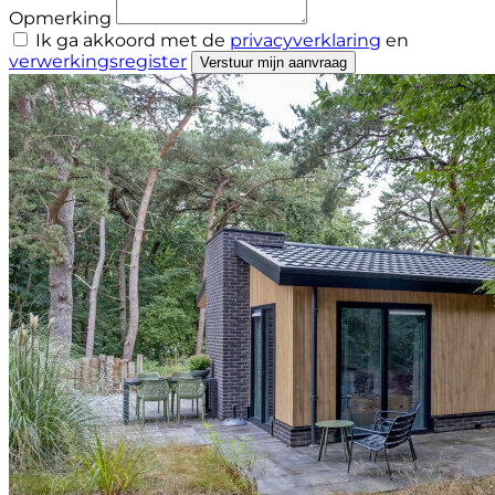
Opmerking
Ik ga akkoord met de
privacyverklaring
en
verwerkingsregister
Verstuur mijn aanvraag