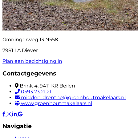
Groningerweg 13 N558
7981 LA Diever
Plan een bezichtiging in
Contactgegevens
Brink 4, 9411 KR Beilen
0593 23 21 21
midden-drenthe@groenhoutmakelaars.nl
www.groenhoutmakelaars.nl
Navigatie