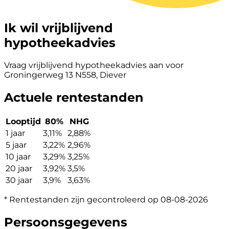
Ik wil vrijblijvend
hypotheekadvies
Vraag vrijblijvend hypotheekadvies aan voor
Groningerweg 13 N558, Diever
Actuele rentestanden
Looptijd
80%
NHG
1 jaar
3,11%
2,88%
5 jaar
3,22%
2,96%
10 jaar
3,29%
3,25%
20 jaar
3,92%
3,5%
30 jaar
3,9%
3,63%
* Rentestanden zijn gecontroleerd op 08-08-2026
Persoonsgegevens