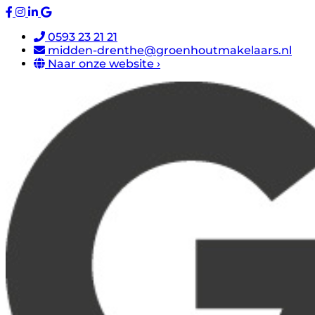
0593 23 21 21
midden-drenthe@groenhoutmakelaars.nl
Naar onze website ›