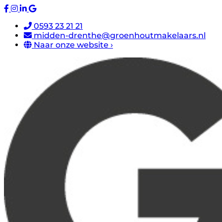
0593 23 21 21
midden-drenthe@groenhoutmakelaars.nl
Naar onze website ›