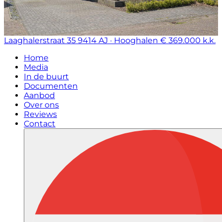
Laaghalerstraat 35
9414 AJ · Hooghalen
€ 369.000 k.k.
Home
Media
In de buurt
Documenten
Aanbod
Over ons
Reviews
Contact