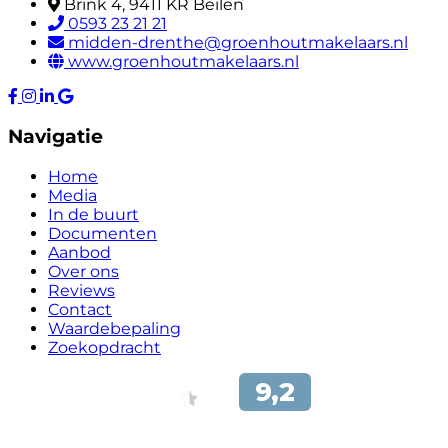
Brink 4, 9411 KR Beilen
0593 23 21 21
midden-drenthe@groenhoutmakelaars.nl
www.groenhoutmakelaars.nl
Navigatie
Home
Media
In de buurt
Documenten
Aanbod
Over ons
Reviews
Contact
Waardebepaling
Zoekopdracht