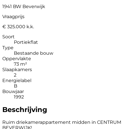
1941 BW Beverwijk
Vraagprijs
€ 325.000 k.k.
Soort
Portiekflat
Type
Bestaande bouw
Oppervlakte
73 m²
Slaapkamers
2
Energielabel
B
Bouwjaar
1992
Beschrijving
Ruim driekamerappartement midden in CENTRUM
BEVERWIJK!