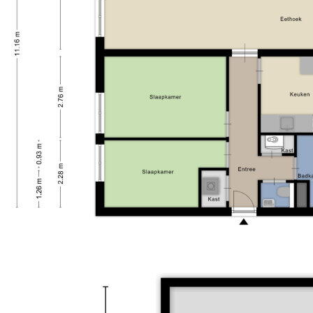
Badkamervoorzieningen
Douche, wastafel,
aankoopmakelaar in. Uw NVM-aankoopmakelaar
wasmachineaansluiting
komt op voor úw belang en bespaart u tijd, geld en
Aantal woonlagen
1 woonlaag
zorgen. Adressen van collega NVM-
Voorzieningen
Mechanische ventilatie, tv-kabel
aankoopmakelaars vindt u op Funda.
Ligging
Aan rustige weg, in centrum
Balkon / dakterras
Balkon
Tuin
Geen tuin
Schuur / berging
Vrijstaande houten berging
Soort garage
Geen garage
Soort parkeergelegenheid
Openbaar parkeren