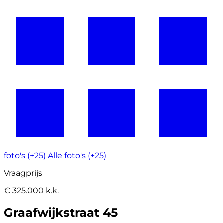
foto's (+25)
Alle foto's (+25)
Vraagprijs
€ 325.000 k.k.
Graafwijkstraat 45