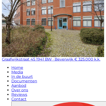
Graafwijkstraat 45
1941 BW · Beverwijk
€ 325.000 k.k.
Home
Media
In de buurt
Documenten
Aanbod
Over ons
Reviews
Contact