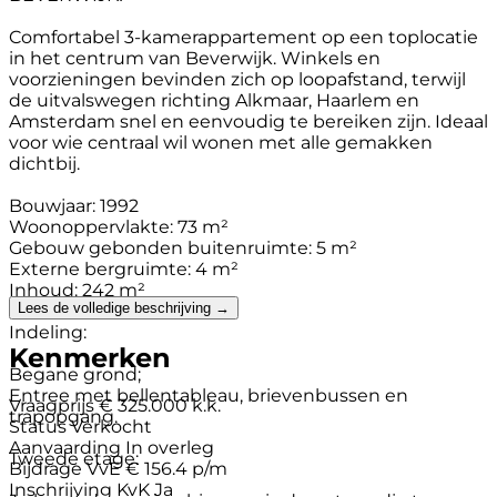
Comfortabel 3-kamerappartement op een toplocatie
in het centrum van Beverwijk. Winkels en
voorzieningen bevinden zich op loopafstand, terwijl
de uitvalswegen richting Alkmaar, Haarlem en
Amsterdam snel en eenvoudig te bereiken zijn. Ideaal
voor wie centraal wil wonen met alle gemakken
dichtbij.
Bouwjaar: 1992
Woonoppervlakte: 73 m²
Gebouw gebonden buitenruimte: 5 m²
Externe bergruimte: 4 m²
Inhoud: 242 m²
Lees de volledige beschrijving →
Indeling:
Kenmerken
Begane grond;
Entree met bellentableau, brievenbussen en
Vraagprijs
€ 325.000 k.k.
trapopgang.
Status
Verkocht
Aanvaarding
In overleg
Tweede etage:
Bijdrage VvE
€ 156.4 p/m
Inschrijving KvK
Ja