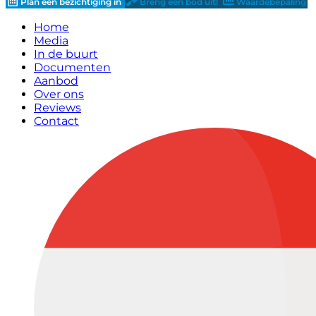
Plan een bezichtiging in
Breng een bod uit!
Waardebepaling
Home
Media
In de buurt
Documenten
Aanbod
Over ons
Reviews
Contact