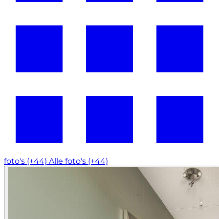
foto's (+44)
Alle foto's (+44)