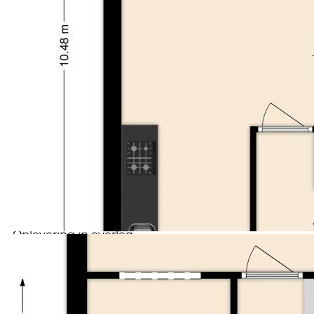
Schuur / berging
Vrijstaande houten berging
Inhoud: 392 m³
Voorzieningen (bergruimte)
Voorzien van elektra
Soort garage
Geen garage
Bijzonderheden:
Soort parkeergelegenheid
Openbaar parkeren
- Tussenwoning gebouwd in 2012
- Energielabel A+
- Airco's (2023) in woonkamer en slaapkamer
- Intergas combi CV-ketel (2012)
- 10 zonnepanelen
- Vier slaapkamers
- Achtertuin met externe berging
- Goed onderhouden, zowel binnen als buiten
- Gelegen in de groene en kindvriendelijke wijk
Broekpolder
- Winkels, scholen en sportvoorzieningen op
loopafstand
- Uitvalswegen (A9/A22) nabij
- Oplevering in overleg
Interesse in dit huis? Schakel direct je eigen NVM-
aankoopmakelaar in. Jouw NVM-aankoopmakelaar
komt op voor jouw belang en bespaart je tijd, geld en
zorgen. Adressen van collega NVM-