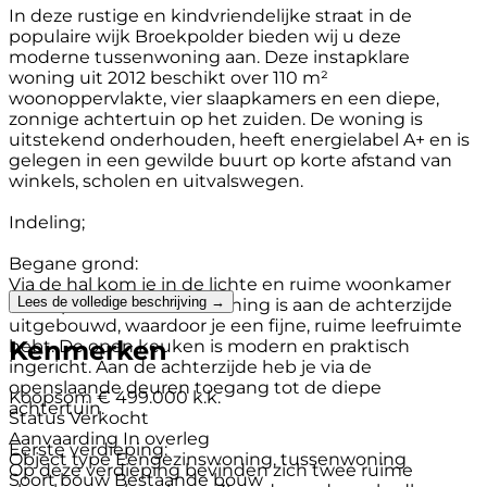
In deze rustige en kindvriendelijke straat in de
populaire wijk Broekpolder bieden wij u deze
moderne tussenwoning aan. Deze instapklare
woning uit 2012 beschikt over 110 m²
woonoppervlakte, vier slaapkamers en een diepe,
zonnige achtertuin op het zuiden. De woning is
uitstekend onderhouden, heeft energielabel A+ en is
gelegen in een gewilde buurt op korte afstand van
winkels, scholen en uitvalswegen.
Indeling;
Begane grond:
Via de hal kom je in de lichte en ruime woonkamer
Lees de volledige beschrijving →
met open keuken. De woning is aan de achterzijde
uitgebouwd, waardoor je een fijne, ruime leefruimte
Kenmerken
hebt. De open keuken is modern en praktisch
ingericht. Aan de achterzijde heb je via de
openslaande deuren toegang tot de diepe
Koopsom
€ 499.000 k.k.
achtertuin.
Status
Verkocht
Aanvaarding
In overleg
Eerste verdieping:
Object type
Eengezinswoning, tussenwoning
Op deze verdieping bevinden zich twee ruime
Soort bouw
Bestaande bouw