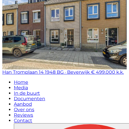
Han Tromplaan 14
1948 BG · Beverwijk
€ 499.000 k.k.
Home
Media
In de buurt
Documenten
Aanbod
Over ons
Reviews
Contact