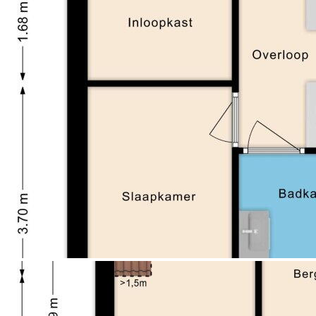
aankoopmakelaars vind je op Funda.