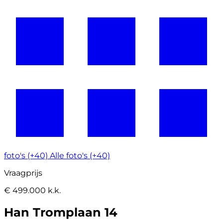
foto's (+40)
Alle foto's (+40)
Vraagprijs
€ 499.000 k.k.
Han Tromplaan 14