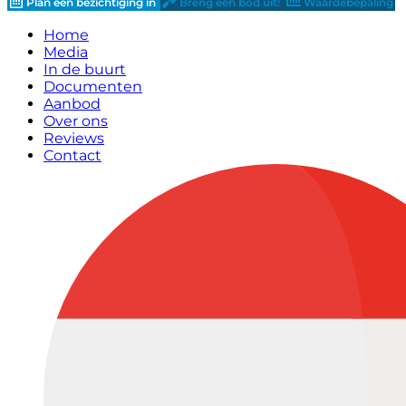
Plan een bezichtiging in
Breng een bod uit!
Waardebepaling
Home
Media
In de buurt
Documenten
Aanbod
Over ons
Reviews
Contact