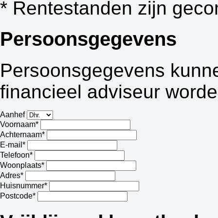
* Rentestanden zijn geco
Persoonsgegevens
Persoonsgegevens kunnen
financieel adviseur worde
Aanhef
Voornaam*
Achternaam*
E-mail*
Telefoon*
Woonplaats*
Adres*
Huisnummer*
Postcode*