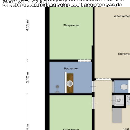
Warm water
Cv-ketel
de ochtend en middag volop kunt genieten van de
Cv ketel
Intergas combiketel gas gestookt uit 2013
zon. De tweede slaapkamer bevindt zich aan de
(eigendom)
voorkant van het appartement.
Woonoppervlakte
81 m²
Inhoud
266 m³
Bijzonderheden:
Externe bergruimte
7 m²
- ruim hoekappartement met veel lichtinval;
Gebouwgeb. buitenruimte
4 m²
- gelegen op 2e woonlaag;
Aantal kamers
3 kamers (2 slaapkamers)
- zonnig balkon op het zuidoosten;
Aantal badkamers
1 badkamer
- Kunststof kozijnen HR++ zijkant en balkonkant
Badkamervoorzieningen
Douche, wastafel,
(2023)
wastafelmeubel
- luxe, ruime keuken met inbouwapparatuur;
Aantal woonlagen
1 woonlaag
- separaat toilet;
Voorzieningen
Tv-kabel, buitenzonwering, lift
- Intergas cv-ketel van 2013;
Ligging
In woonwijk, beschutte ligging
- de servicekosten bedragen thans € 206,- per
Balkon / dakterras
Balkon
maand. Behalve aan reservering voor groot
Tuin
Geen tuin
onderhoud wordt dit besteed aan liftonderhoud,
Schuur / berging
Inpandig
schoonmaak, licht/elektriciteit in de gezamenlijke
Soort garage
Geen garage
ruimten, de opstalverzekering en het waterverbruik;
Soort parkeergelegenheid
Openbaar parkeren
- op loopafstand van het centrum met alle
voorzieningen en diverse gezellige
horecagelegenheden.