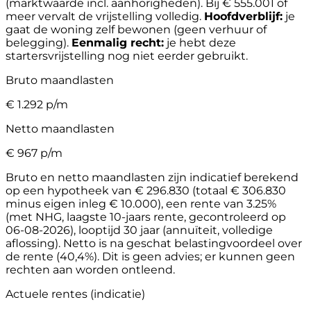
(marktwaarde incl. aanhorigheden). Bij € 555.001 of
meer vervalt de vrijstelling volledig.
Hoofdverblijf:
je
gaat de woning zelf bewonen (geen verhuur of
belegging).
Eenmalig recht:
je hebt deze
startersvrijstelling nog niet eerder gebruikt.
Bruto maandlasten
€
1.292
p/m
Netto maandlasten
€
967
p/m
Bruto en netto maandlasten zijn indicatief berekend
op een hypotheek van € 296.830 (totaal € 306.830
minus eigen inleg € 10.000), een rente van 3.25%
(met NHG, laagste 10-jaars rente, gecontroleerd op
06-08-2026), looptijd 30 jaar (annuïteit, volledige
aflossing). Netto is na geschat belastingvoordeel over
de rente (40,4%). Dit is geen advies; er kunnen geen
rechten aan worden ontleend.
Actuele rentes (indicatie)