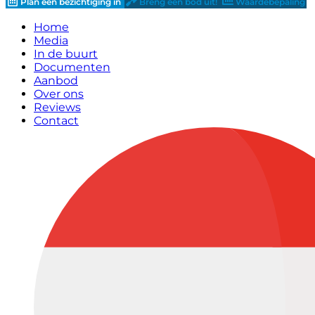
Plan een bezichtiging in
Breng een bod uit!
Waardebepaling
Home
Media
In de buurt
Documenten
Aanbod
Over ons
Reviews
Contact