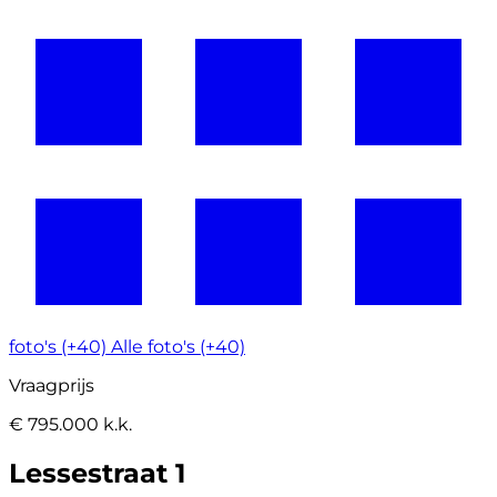
foto's (+40)
Alle foto's (+40)
Vraagprijs
€ 795.000 k.k.
Lessestraat 1