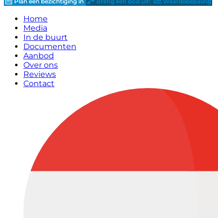
Plan een bezichtiging in
Breng een bod uit!
Waardebepaling
Home
Media
In de buurt
Documenten
Aanbod
Over ons
Reviews
Contact