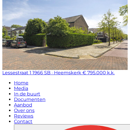
Lessestraat 1
1966 SB · Heemskerk
€ 795.000 k.k.
Home
Media
In de buurt
Documenten
Aanbod
Over ons
Reviews
Contact