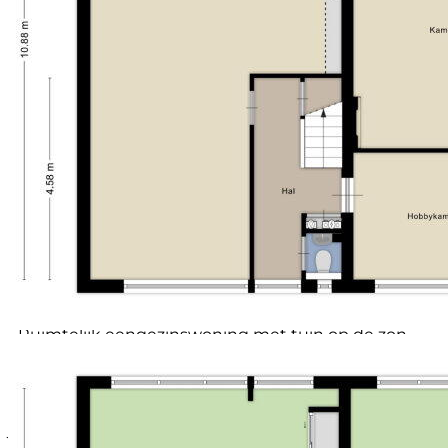
meter breed)
- Mogelijkheid tot gelijkvloers wonen (meerdere
ligging tuin
Gelegen op het zuidwesten en
kamers begane grond) of werken aan huis
bereikbaar via achterom
- Hoekwoning en tussenwoning samengevoegd tot
Schuur / berging
Vrijstaand steen
één unieke woning
Voorzieningen (bergruimte)
Voorzien van verwarming
- Zonnige tuin op het zuidwesten
Soort garage
Vrijstaand steen
- Privacyvolle ligging met voldoende
Capaciteit (garage)
1 auto
parkeergelegenheid in de straat
Voorzieningen (garage)
Elektra
- Rustige, kindvriendelijke buurt met alle
Soort parkeergelegenheid
Openbaar parkeren
voorzieningen nabij
- Vrijstaande, stenen garage voorzien van elektra;
Woning is uitermate geschikt voor:
- Wonen met mantelzorg.
- Kleinschalige zorginstelling of begeleid wonen
- Combinatie wonen & praktijk aan huis
- Meer-generatie huishouden
- Samengestelde gezinnen
- Ruimtelijk eengezinswoning met tuin op de zon
Jouw NVM-aankoopmakelaar komt op voor jouw
belang en bespaart je tijd, geld en zorgen.
Adressen van collega NVM-aankoopmakelaars vindt
je op Funda.