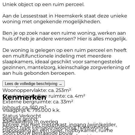
Uniek object op een ruim perceel.
Aan de Lessestraat in Heemskerk staat deze unieke
woning met ongekende mogelijkheden.
Ben je op zoek naar een ruime woning, werken aan
huis of heb je andere wensen? Hier is alles mogelijk.
De woning is gelegen op een ruim perceel en heeft
een multifunctionele indeling met meerdere
slaapkamers, ideaal geschikt voor samengestelde
gezinnen, mantelzorg, kleinschalige zorgverlening of
aan huis gebonden beroepen.
Lees de volledige beschrijving →
Bouwjaar: ca. 1961
Woonoppervlakte: ca. 253m²
Kenmerken
Overige inpandige ruimte: ca. 4m²
Externe bergruimte: ca. 33m²
Inhoud: ca. 910 m³
Vraagprijs
€ 795.000 k.k.
Status
Verkocht
Begane grond:
Aanvaarding
In overleg
Entree. Hal met meterkast, ingang (wijn)kelder,
Object type
Eengezinswoning, hoekwoning
trapopgang en een toilet, hobbykamer, ruime
Soort bouw
Bestaande bouw