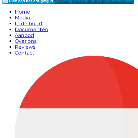
Plan een bezichtiging in
Breng een bod uit!
Waardebepaling
Home
Media
In de buurt
Documenten
Aanbod
Over ons
Reviews
Contact