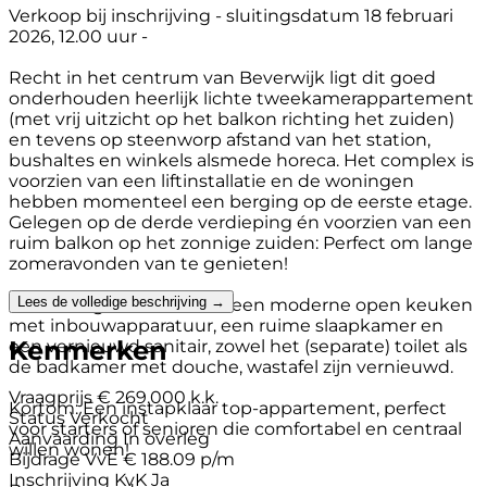
Verkoop bij inschrijving - sluitingsdatum 18 februari
2026, 12.00 uur -
Recht in het centrum van Beverwijk ligt dit goed
onderhouden heerlijk lichte tweekamerappartement
(met vrij uitzicht op het balkon richting het zuiden)
en tevens op steenworp afstand van het station,
bushaltes en winkels alsmede horeca. Het complex is
voorzien van een liftinstallatie en de woningen
hebben momenteel een berging op de eerste etage.
Gelegen op de derde verdieping én voorzien van een
ruim balkon op het zonnige zuiden: Perfect om lange
zomeravonden van te genieten!
Lees de volledige beschrijving →
De woning beschikt over een moderne open keuken
met inbouwapparatuur, een ruime slaapkamer en
Kenmerken
een vernieuwd sanitair, zowel het (separate) toilet als
de badkamer met douche, wastafel zijn vernieuwd.
Vraagprijs
€ 269.000 k.k.
Kortom: Een instapklaar top-appartement, perfect
Status
Verkocht
voor starters of senioren die comfortabel en centraal
Aanvaarding
In overleg
willen wonen!
Bijdrage VvE
€ 188.09 p/m
Inschrijving KvK
Ja