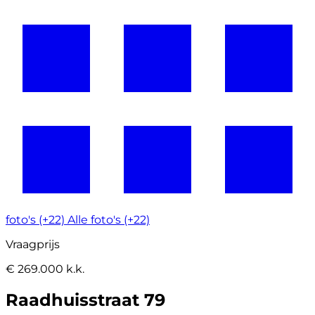
foto's (+22)
Alle foto's (+22)
Vraagprijs
€ 269.000 k.k.
Raadhuisstraat 79