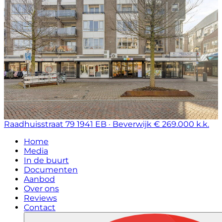
Raadhuisstraat 79
1941 EB · Beverwijk
€ 269.000 k.k.
Home
Media
In de buurt
Documenten
Aanbod
Over ons
Reviews
Contact