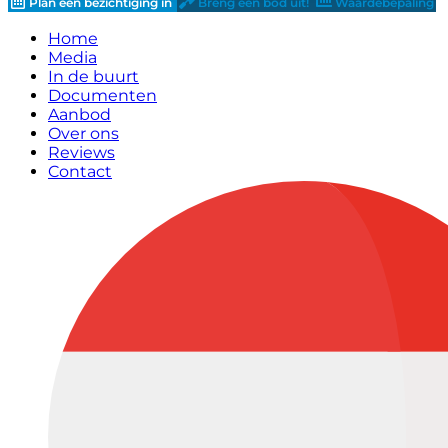
Plan een bezichtiging in
Breng een bod uit!
Waardebepaling
Home
Media
In de buurt
Documenten
Aanbod
Over ons
Reviews
Contact