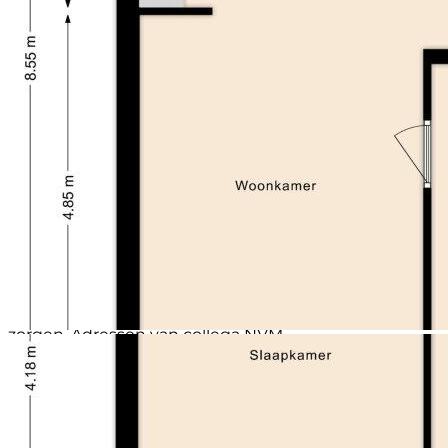
seperate berging voorzien van elektra.
Bijzonderheden:
- Energielabel B (geldig tot 04-07-2035)
- CV-combiketel Atag (2010)
- Kunstof kozijnen op 1e en 2e etage
- Separate berging van 9 m²
- Vier zeer ruime slaapkamers
- Rustige ligging in een groene, kindvriendelijke
buurt
- Nabij scholen, winkels en centrum van Beverwijk
- Uitvalswegen (A9) binnen handbereik, duinen en
strand goed bereikbaar per fiets.
Interesse in dit huis? Schakel direct je eigen NVM-
aankoopmakelaar in. Jouw NVM-aankoopmakelaar
komt op voor jouw belang en bespaart je tijd, geld en
zorgen. Adressen van collega NVM-
aankoopmakelaars vind je op Funda.