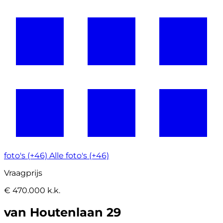
foto's (+46)
Alle foto's (+46)
Vraagprijs
€ 470.000 k.k.
van Houtenlaan 29