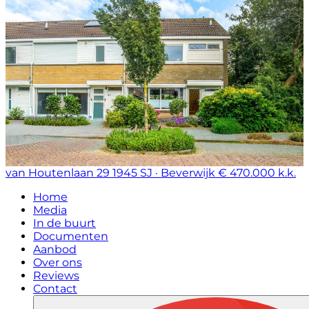
van Houtenlaan 29
1945 SJ · Beverwijk
€ 470.000 k.k.
Home
Media
In de buurt
Documenten
Aanbod
Over ons
Reviews
Contact