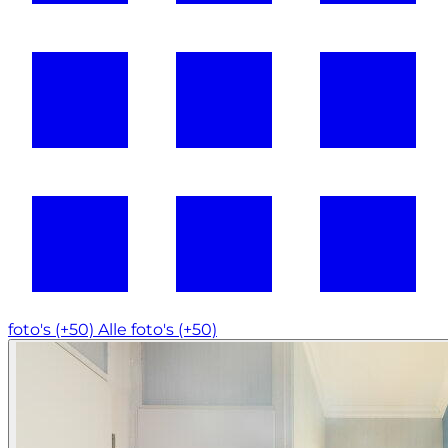
foto's (+50)
Alle foto's (+50)