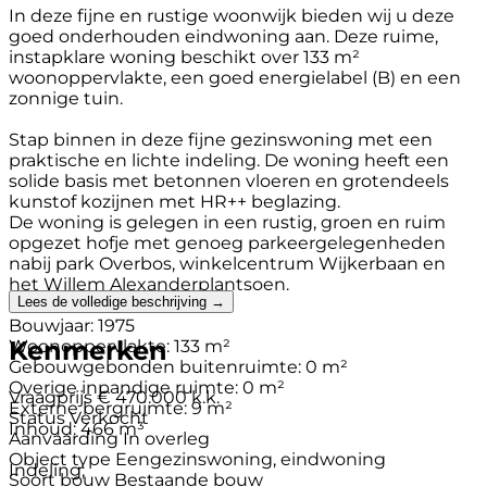
In deze fijne en rustige woonwijk bieden wij u deze
goed onderhouden eindwoning aan. Deze ruime,
instapklare woning beschikt over 133 m²
woonoppervlakte, een goed energielabel (B) en een
zonnige tuin.
Stap binnen in deze fijne gezinswoning met een
praktische en lichte indeling. De woning heeft een
solide basis met betonnen vloeren en grotendeels
kunstof kozijnen met HR++ beglazing.
De woning is gelegen in een rustig, groen en ruim
opgezet hofje met genoeg parkeergelegenheden
nabij park Overbos, winkelcentrum Wijkerbaan en
het Willem Alexanderplantsoen.
Lees de volledige beschrijving →
Bouwjaar: 1975
Kenmerken
Woonoppervlakte: 133 m²
Gebouwgebonden buitenruimte: 0 m²
Overige inpandige ruimte: 0 m²
Vraagprijs
€ 470.000 k.k.
Externe bergruimte: 9 m²
Status
Verkocht
Inhoud: 466 m³
Aanvaarding
In overleg
Object type
Eengezinswoning, eindwoning
Indeling;
Soort bouw
Bestaande bouw