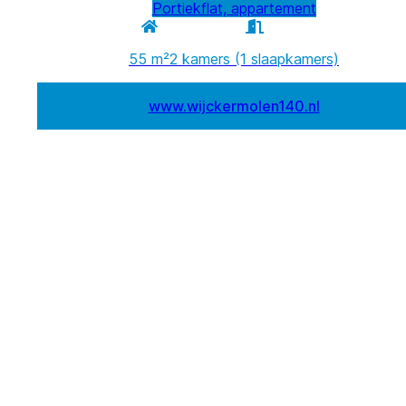
Portiekflat, appartement
55 m²
2 kamers (1 slaapkamers)
www.wijckermolen140.nl