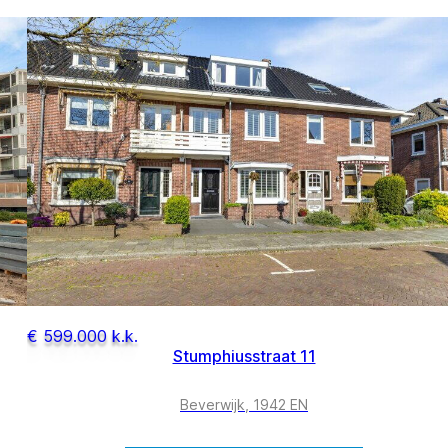
€ 599.000 k.k.
Stumphiusstraat 11
Beverwijk, 1942 EN