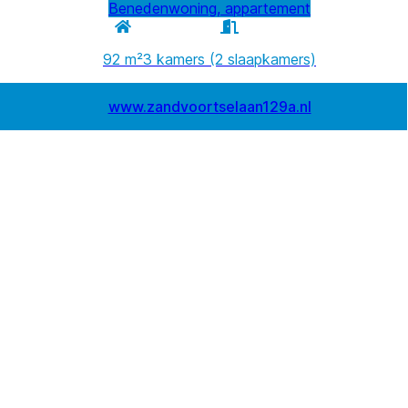
Benedenwoning, appartement
92 m²
3 kamers (2 slaapkamers)
www.zandvoortselaan129a.nl