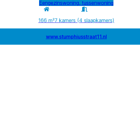
Eengezinswoning, tussenwoning
166 m²
7 kamers (4 slaapkamers)
www.stumphiusstraat11.nl