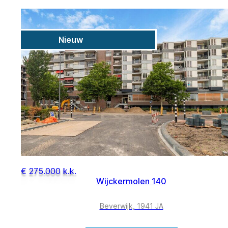
Nieuw
€ 275.000 k.k.
Wijckermolen 140
Beverwijk, 1941 JA