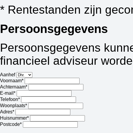
* Rentestanden zijn geco
Persoonsgegevens
Persoonsgegevens kunnen
financieel adviseur worde
Aanhef
Voornaam*
Achternaam*
E-mail*
Telefoon*
Woonplaats*
Adres*
Huisnummer*
Postcode*