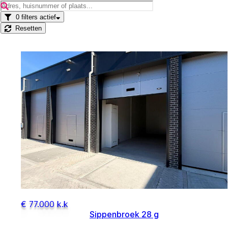
0
filters actief
Resetten
€ 77.000 k.k
Sippenbroek 28 g