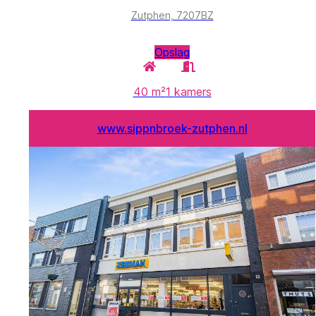
Zutphen, 7207BZ
Opslag
40 m²
1
kamers
www.sippnbroek-zutphen.nl