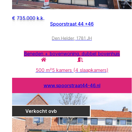
€ 735.000 k.k.
Spoorstraat 44 +46
Den Helder, 1781 JH
Beneden + bovenwoning, dubbel bovenhuis
500 m²
5 kamers (4 slaapkamers)
www.spoorstraat44-46.nl
Verkocht ovb