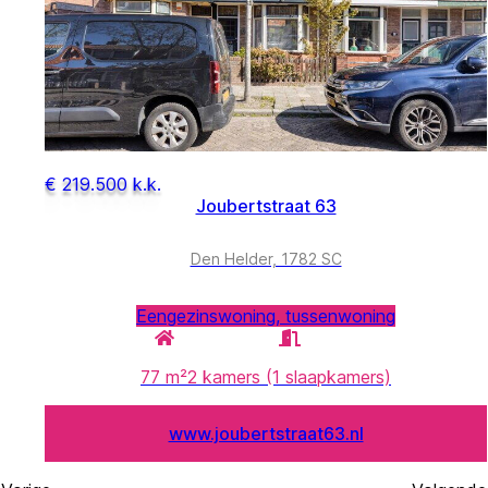
€ 219.500 k.k.
Joubertstraat 63
Den Helder, 1782 SC
Eengezinswoning, tussenwoning
77 m²
2 kamers (1 slaapkamers)
www.joubertstraat63.nl