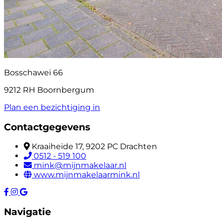
Bosschawei 66
9212 RH Boornbergum
Plan een bezichtiging in
Contactgegevens
Kraaiheide 17, 9202 PC Drachten
0512 - 519 100
mink@mijnmakelaar.nl
www.mijnmakelaarmink.nl
Navigatie