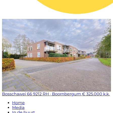
Bosschawei 66
9212 RH · Boornbergum
€ 325.000 k.k.
Home
Media
In de buurt