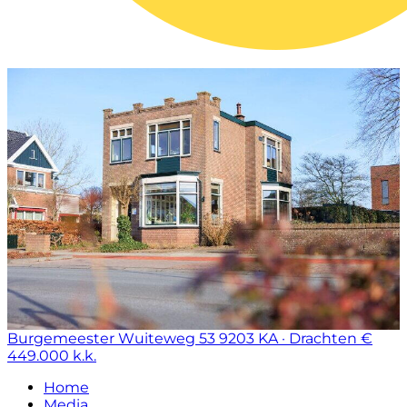
Burgemeester Wuiteweg 53
9203 KA · Drachten
€
449.000 k.k.
Home
Media