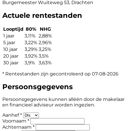
Burgemeester Wuiteweg 53, Drachten
Actuele rentestanden
Looptijd
80%
NHG
1 jaar
3,11%
2,88%
5 jaar
3,22%
2,96%
10 jaar
3,29%
3,25%
20 jaar
3,92%
3,5%
30 jaar
3,9%
3,63%
* Rentestanden zijn gecontroleerd op 07-08-2026
Persoonsgegevens
Persoonsgegevens kunnen alléén door de makelaar
en financieel adviseur worden ingezien.
Aanhef *
Voornaam *
Achternaam *