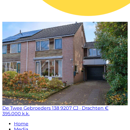
De Twee Gebroeders 138
9207 CJ · Drachten
€
395.000 k.k.
Home
Media