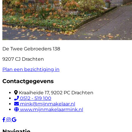
De Twee Gebroeders 138
9207 CJ Drachten
Plan een bezichtiging in
Contactgegevens
Kraaiheide 17, 9202 PC Drachten
0512 - 519 100
mink@mijnmakelaar.nl
www.mijnmakelaarmink.nl
Navigatie