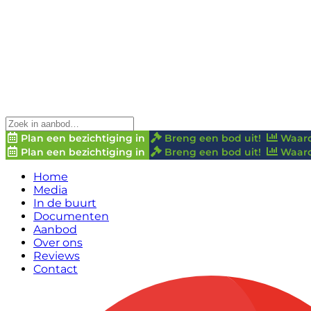
Plan een bezichtiging in
Breng een bod uit!
Waard
Plan een bezichtiging in
Breng een bod uit!
Waard
Home
Media
In de buurt
Documenten
Aanbod
Over ons
Reviews
Contact