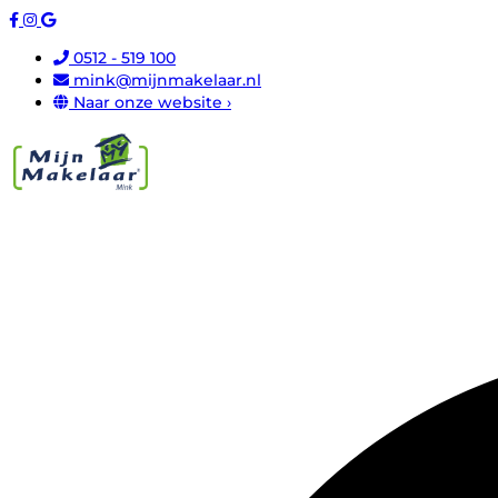
0512 - 519 100
mink@mijnmakelaar.nl
Naar onze website ›