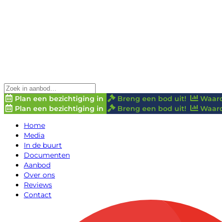
Plan een bezichtiging in
Breng een bod uit!
Waard
Plan een bezichtiging in
Breng een bod uit!
Waard
Home
Media
In de buurt
Documenten
Aanbod
Over ons
Reviews
Contact