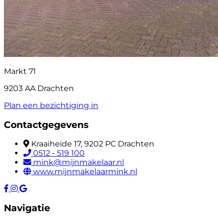
Markt 71
9203 AA Drachten
Plan een bezichtiging in
Contactgegevens
Kraaiheide 17, 9202 PC Drachten
0512 - 519 100
mink@mijnmakelaar.nl
www.mijnmakelaarmink.nl
Navigatie