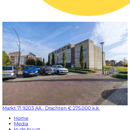
Markt 71
9203 AA · Drachten
€ 275.000 k.k.
Home
Media
In de buurt