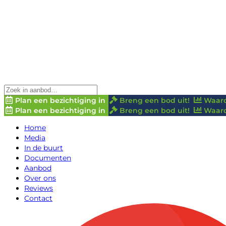
Plan een bezichtiging in
Breng een bod uit!
Waard
Plan een bezichtiging in
Breng een bod uit!
Waard
Home
Media
In de buurt
Documenten
Aanbod
Over ons
Reviews
Contact