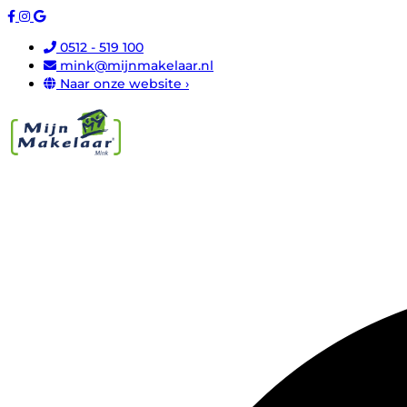
0512 - 519 100
mink@mijnmakelaar.nl
Naar onze website ›