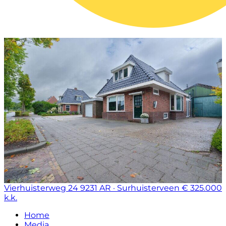
Vierhuisterweg 24
9231 AR · Surhuisterveen
€ 325.000
k.k.
Home
Media