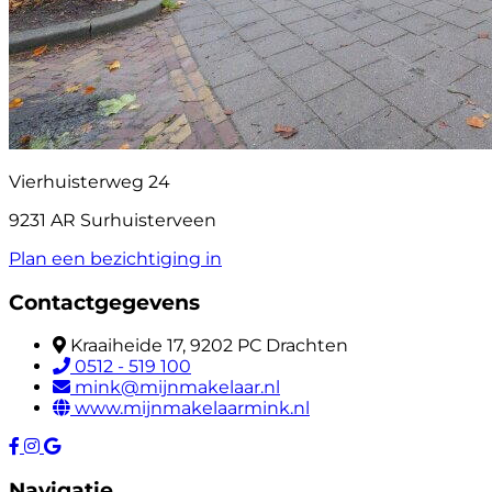
Vierhuisterweg 24
9231 AR Surhuisterveen
Plan een bezichtiging in
Contactgegevens
Kraaiheide 17, 9202 PC Drachten
0512 - 519 100
mink@mijnmakelaar.nl
www.mijnmakelaarmink.nl
Navigatie