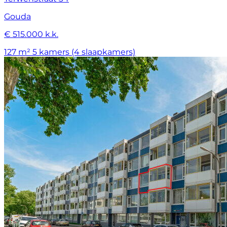
Gouda
€ 515.000 k.k.
127 m²
5 kamers (4 slaapkamers)