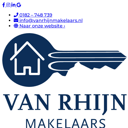
0182 – 748 739
info@vanrhijnmakelaars.nl
Naar onze website ›