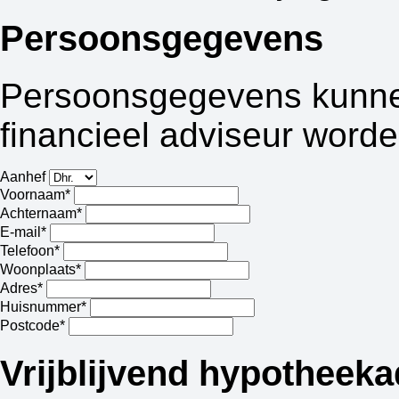
Persoonsgegevens
Persoonsgegevens kunnen
financieel adviseur worde
Aanhef
Voornaam*
Achternaam*
E-mail*
Telefoon*
Woonplaats*
Adres*
Huisnummer*
Postcode*
Vrijblijvend hypotheeka