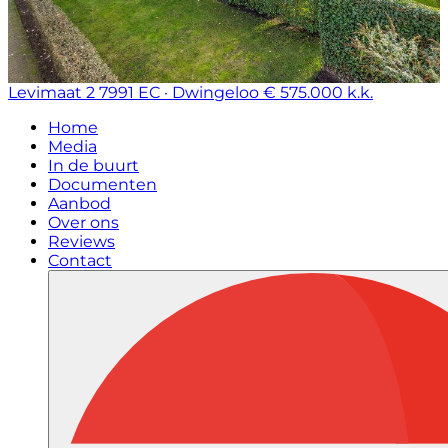
Levimaat 2
7991 EC · Dwingeloo
€ 575.000 k.k.
Home
Media
In de buurt
Documenten
Aanbod
Over ons
Reviews
Contact