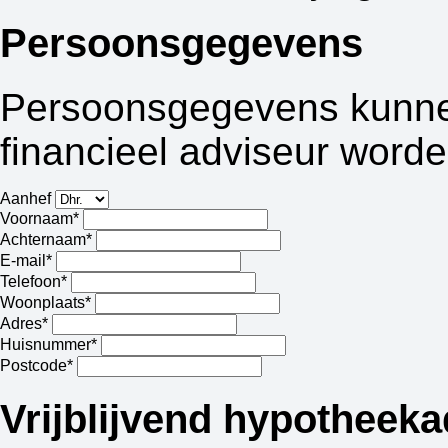
Persoonsgegevens
Persoonsgegevens kunnen
financieel adviseur worde
Aanhef
Voornaam*
Achternaam*
E-mail*
Telefoon*
Woonplaats*
Adres*
Huisnummer*
Postcode*
Vrijblijvend hypotheeka