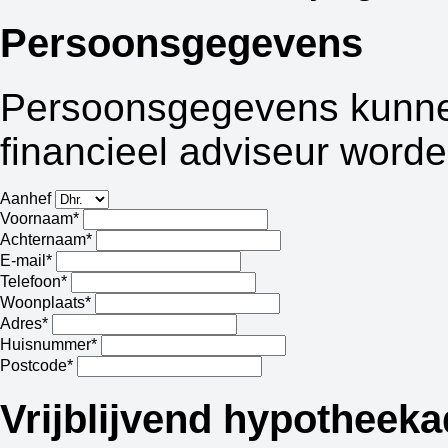
Persoonsgegevens
Persoonsgegevens kunnen
financieel adviseur worde
Aanhef
Voornaam*
Achternaam*
E-mail*
Telefoon*
Woonplaats*
Adres*
Huisnummer*
Postcode*
Vrijblijvend hypotheeka