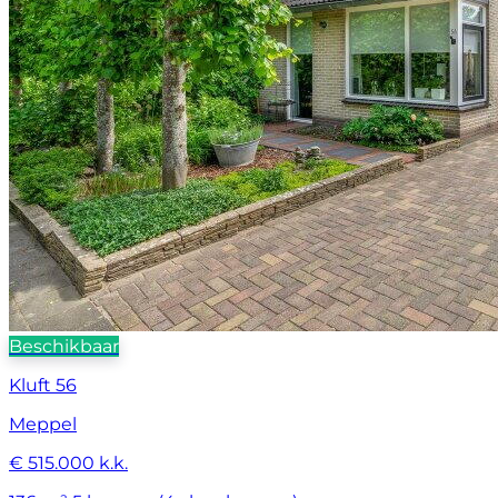
Beschikbaar
Kluft 56
Meppel
€ 515.000 k.k.