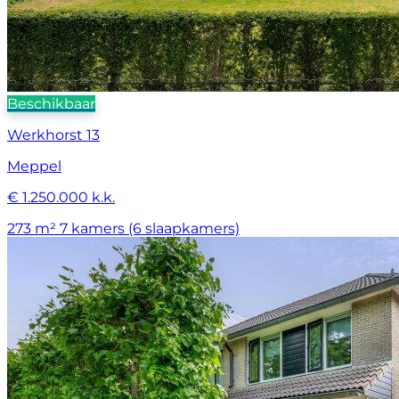
Beschikbaar
Werkhorst 13
Meppel
€ 1.250.000 k.k.
273 m²
7 kamers (6 slaapkamers)