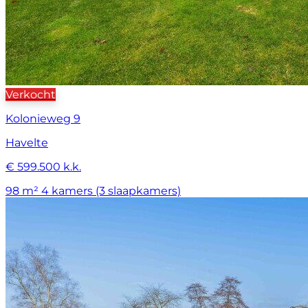
Verkocht
Kolonieweg 9
Havelte
€ 599.500 k.k.
98 m²
4 kamers (3 slaapkamers)