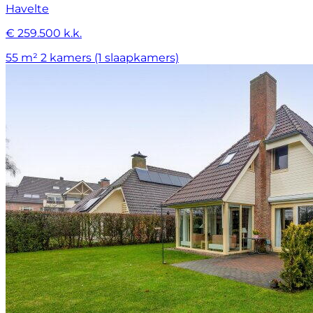
Havelte
€ 259.500 k.k.
55 m²
2 kamers (1 slaapkamers)