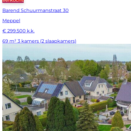
Verkocht
Barend Schuurmanstraat 30
Meppel
€ 299.500 k.k.
69 m²
3 kamers (2 slaapkamers)