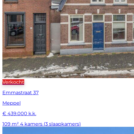
Verkocht
Emmastraat 37
Meppel
€ 439.000 k.k.
109 m²
4 kamers (3 slaapkamers)