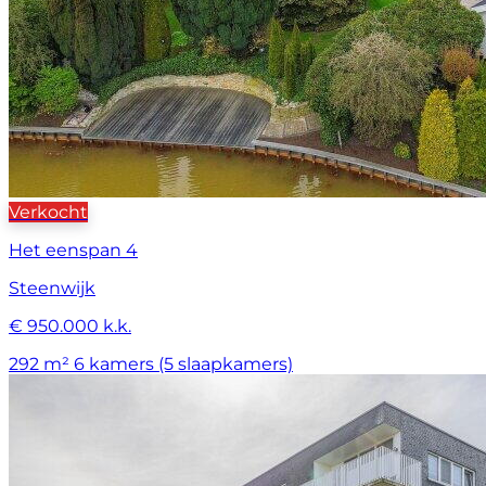
Verkocht
Het eenspan 4
Steenwijk
€ 950.000 k.k.
292 m²
6 kamers (5 slaapkamers)