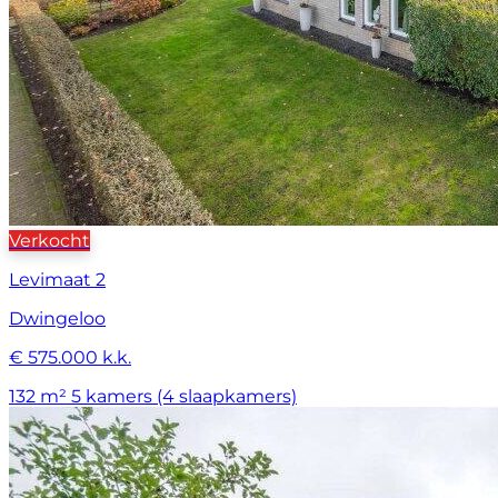
Verkocht
Levimaat 2
Dwingeloo
€ 575.000 k.k.
132 m²
5 kamers (4 slaapkamers)