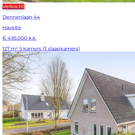
Verkocht
Dennenlaan 44
Havelte
€ 495.000 k.k.
127 m²
5 kamers (3 slaapkamers)