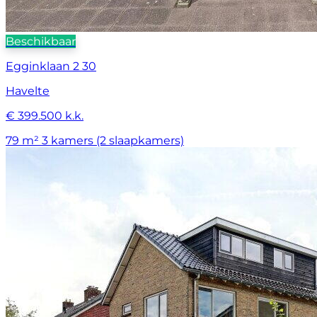
Beschikbaar
Egginklaan 2 30
Havelte
€ 399.500 k.k.
79 m²
3 kamers (2 slaapkamers)