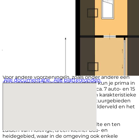
* Hemelwaterafvoer rondom in de tuin
* Veel privacy en wonen in het groen
* In 2023 grotendeels nieuwe ramen en schuifpui
geplaatst
Omgeving:
Vanuit de woning loop of fiets je meteen de Es op
met daarachter het bos. Ga je de andere kant op ben
je meteen in het dorp.
Uffelte heeft een goede basisschool en een
naschoolse opvang, een dorpshuis met leuke
activiteiten, eetgelegenheden en verschillende
verenigingen o.a. voetbal, popkoor, korfbal en biljart.
Voor andere voorzieningen, zoals onder andere een
Alle documentatie
Alle plattegronden
AH supermarkt, huisarts en zwembad kun je prima in
het nabijgelegen Havelte terecht (op ca. 7 auto- en 15
fietsminuten). Op korte afstand liggen karakteristieke
Drentse brinkdorpen en prachtige natuurgebieden
waaronder het Nationaal Park Dwingelderveld en het
Nationaal Park Drents-Friese Wold.
Het Uffelterzand, ten westen van Uffelte en ten
zuiden van Holtinge, is een kleiner bos- en
heidegebied, waar in de omgeving ook enkele