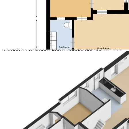
Verdieping:
De verdieping bereik je via de vaste houten trap; deze
kan van de begane grond afgesloten worden met
een groot luik. Op de ruime overloop zorgen 2
dakramen voor veel licht. Er is plek genoeg voor een
werkhoek en extra bergruimte.
Doordat de vloer van de berging aan de achterzijde
verhoogd is, kon beneden een extra hoog plafond
worden gerealiseerd. Een bijzonder detail is dat een
deel van de afscheiding tussen beneden en boven
voorzien is van ramen, wat zorgt voor extra lichtinval
en een speels effect. Aan de voorzijde bevindt zich
een ruime slaapkamer met houten vloer, dakraam en
vaste kasten met schuifdeuren. Leuk detail hier zijn
de stalraampjes in de voorgevel.
Tuin:
Een lange oprit van waaltjes leidt naar de woning. De
royale en veelzijdige tuin rondom de woning biedt
volop privacy. Terrassen, grasvelden, diverse bomen
en struiken en meerdere hoekjes wisselen elkaar af.
Hier is altijd wel een plekje waar je fijn kunt genieten
van de rust, in de zon of juist de schaduw.