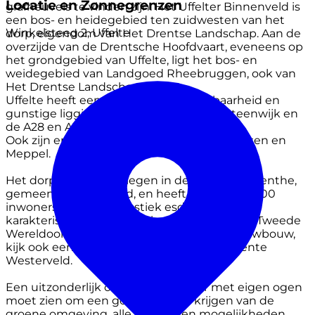
Locatie en Zonnegrenzen
grafheuvels te vinden zijn. Het Uffelter Binnenveld is
een bos- en heidegebied ten zuidwesten van het
Winkelsteeg 2, Uffelte
dorp, eigendom van Het Drentse Landschap. Aan de
overzijde van de Drentsche Hoofdvaart, eveneens op
het grondgebied van Uffelte, ligt het bos- en
weidegebied van Landgoed Rheebruggen, ook van
Het Drentse Landschap.
Uffelte heeft een uitstekende bereikbaarheid en
gunstige ligging t.o.v. Havelte, Meppel, Steenwijk en
de A28 en A32.
Ook zijn er goede busverbindingen naar Assen en
Meppel.
Het dorp Uffelte is gelegen in de provincie Drenthe,
gemeente Westerveld, en heeft ongeveer 1.400
inwoners. Het is een rustiek esdorp met veel
karakteristieke Saksische boerderijen. Na de Tweede
Wereldoorlog is Uffelte uitgebreid met nieuwbouw,
kijk ook eens op de website van de Gemeente
Westerveld.
Een uitzonderlijk object dat je zeker met eigen ogen
moet zien om een goed beeld te krijgen van de
groene omgeving, alle ruimtes en mogelijkheden.