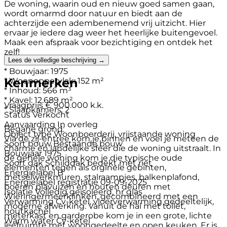
De woning, waarin oud en nieuw goed samen gaan,
wordt omarmd door natuur en biedt aan de
achterzijde een adembenemend vrij uitzicht. Hier
ervaar je iedere dag weer het heerlijke buitengevoel.
Maak een afspraak voor bezichtiging en ontdek het
zelf!
Lees de volledige beschrijving →
* Bouwjaar: 1975
Kenmerken
* Woonoppervlak: 152 m²
* Inhoud: 566 m³
* Kavel: 12.689 m²
Vraagprijs
€ 900.000 k.k.
* Slaapkamers: 2
Status
Verkocht
Aanvaarding
In overleg
Begane grond:
Object type
Woonboerderij, vrijstaande woning
Via de zij-entree kom je binnen en voel je meteen de
Soort bouw
Bestaande bouw
charme en landelijke sfeer die de woning uitstraalt. In
Bouwjaar
1975
de gehele woning kom je die typische oude
Soort dak
Schilddak bedekt met riet
elementen tegen als orginele gebinten,
Energielabel
B
metselwerkmuren, stalraampjes, balkenplafond,
Energielabel registratie
09-09-2025
boeren plavuizen en houten deuren met
Isolatie
Volledig geïsoleerd, hr glas
Wieringermeerklinken, gecombineerd met een
Verwarming
Cv-ketel, vloerverwarming gedeeltelijk,
moderne afwerking. Vanuit de hal met toilet,
houtkachel
meterkast en garderobe kom je in een grote, lichte
Warm water
Cv-ketel
leefruimte met woongedeelte en open keuken. Er is