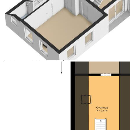
Achterin de tuin heb je een prachtig weids uitzicht
over de landerijen, waaronder je eigen weiland, in het
verlengde van de tuin en een stukje bos. Verspreid
over het perceel vind je diverse bijgebouwen. Er is
een vrijstaande houten garage waarvan een deel is
afgetimmerd als tuinkamer/atelier met grote ramen
en 2 deuren naar buiten. Een vrijstaande stenen
schuur met aangebouwde houten berging, een
smalle overkapping voor houtopslag en een
charmant stenen bakhuisje naast de woning te
gebruiken als een soort bijkeuken met
witgoedaansluiting. Alles is volledig in stijl met het
hoofdgebouw.
Bijzonderheden:
* Slaap- en badkamer op de begane grond
* Waterontharder
* 14 zonnepanelen bj. 2023
* CV-ketel, HR combi bj. 2018
* Energielabel B
* Woonkamer en badkamer v.v. vloerverwarming
* Bliksembeveiliging