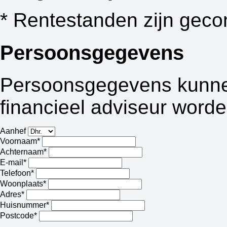
* Rentestanden zijn geco
Persoonsgegevens
Persoonsgegevens kunnen
financieel adviseur worde
Aanhef
Voornaam*
Achternaam*
E-mail*
Telefoon*
Woonplaats*
Adres*
Huisnummer*
Postcode*