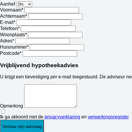
Aanhef
Voornaam*
Achternaam*
E-mail*
Telefoon*
Woonplaats*
Adres*
Huisnummer*
Postcode*
Vrijblijvend hypotheekadvies
U krijgt een bevestiging per e-mail toegestuurd. De adviseur n
Opmerking
Ik ga akkoord met de
privacyverklaring
en
verwerkingsregister
Verstuur mijn aanvraag