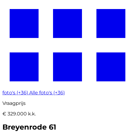
foto's (+36)
Alle foto's (+36)
Vraagprijs
€ 329.000 k.k.
Breyenrode 61