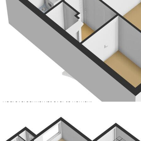
onroerende zaak eerst tot stand komt nadat koper
en verkoper de koopovereenkomst hebben
getekend (schriftelijkheidsvereiste).
Alle door ons kantoor verstrekte informatie omtrent
onroerende zaken moet beschouwd worden als een
uitnodiging om in onderhandeling te treden en is
geheel vrijblijvend. Aangegeven maten zijn bij
benadering. Aan deze informatie kunnen geen
rechten worden ontleend.
Een eventueel bijgevoegde plattegrond dient
uitsluitend als globale indicatie/visualisatie. Hieraan
kunnen geen rechten worden ontleend. Indien de
CV-ketel en/of warmwatervoorziening een
huurtoestel betreft, dient de koper de
huurovereenkomst over te nemen.