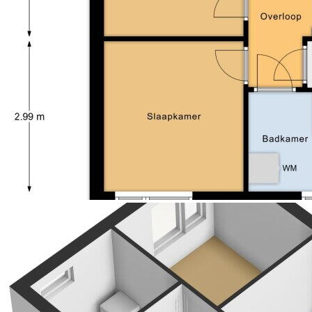
De achtertuin is onderhoudsvriendelijk aangelegd en
biedt toegang tot een externe berging van ca. 5,6 m².
De garage en bergingen aan huis bieden volop extra
opslagruimte of een ideale klus-/hobbyruimte.
Bijzonderheden:
Woonoppervlakte: 111 m²
Overige inpandige ruimte (garage/berging): 35 m²
Externe bergruimte: 6 m²
Bruto inhoud: 505 m³
Vier slaapkamers
Garage én meerdere bergingen
Gelegen in een rustige en kindvriendelijke buurt
Nabij station, winkels, natuurgebied en uitvalswegen
De waarborgsom/bankgarantie is 10% van de
koopsom. De koper dient deze binnen 2 weken nadat
het financieringsvoorbehoud is verlopen bij de
desbetreffende notaris te deponeren.
Ter bescherming van de belangen van zowel koper
als verkoper wordt uitdrukkelijk gesteld dat een
koopovereenkomst met betrekking tot deze