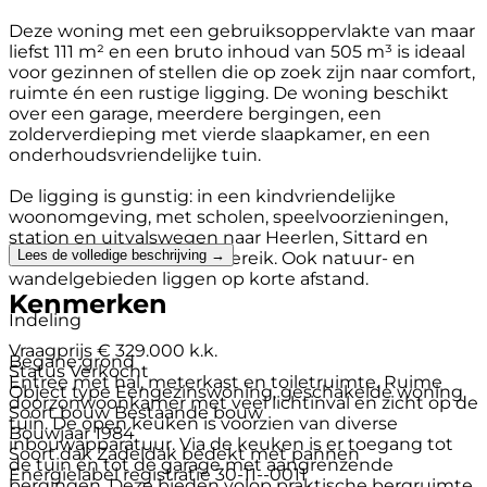
Deze woning met een gebruiksoppervlakte van maar
liefst 111 m² en een bruto inhoud van 505 m³ is ideaal
voor gezinnen of stellen die op zoek zijn naar comfort,
ruimte én een rustige ligging. De woning beschikt
over een garage, meerdere bergingen, een
zolderverdieping met vierde slaapkamer, en een
onderhoudsvriendelijke tuin.
De ligging is gunstig: in een kindvriendelijke
woonomgeving, met scholen, speelvoorzieningen,
station en uitvalswegen naar Heerlen, Sittard en
Lees de volledige beschrijving →
Maastricht binnen handbereik. Ook natuur- en
wandelgebieden liggen op korte afstand.
Kenmerken
Indeling
Vraagprijs
€ 329.000 k.k.
Begane grond
Status
Verkocht
Entree met hal, meterkast en toiletruimte. Ruime
Object type
Eengezinswoning, geschakelde woning
doorzonwoonkamer met veel lichtinval en zicht op de
Soort bouw
Bestaande bouw
tuin. De open keuken is voorzien van diverse
Bouwjaar
1984
inbouwapparatuur. Via de keuken is er toegang tot
Soort dak
Zadeldak bedekt met pannen
de tuin én tot de garage met aangrenzende
Energielabel registratie
30-11--0011
bergingen. Deze bieden volop praktische bergruimte