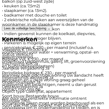
balkon (op zuid-west zijde)
• keuken (ca. 7,5m2)
• slaapkamer (ca. 13m2).
• badkamer met douche en toilet
• 2 elektrische rolluiken aan weerszijden van de
woonkamer, in de slaapkamer is deze handmatig
Lees de volledige beschrijving →
• Zonnescherm op het balkon
• Indien gewenst kunnen de koelkast, diepvries,
Kenmerken
wasmachine en droger blijven.
• Parkeren is mogelijk op eigen terrein
• servicekosten € 230,- per maand (inclusief o.a.
Vraagprijs
€ 139.000 k.k.
voorschotten voor water + verwarming, opstal- en
Status
Verkocht
glasverzekering,
Bijdrage VvE
€ 230,- per maand
onderhoud trappenhuis, galerij, lift, groenvoorziening
Inschrijving KvK
Ja
en buitenparkeerplaatsen)
Jaarlijkse vergadering
Ja
Periodieke bijdrage
€ 230,- per maand
Wanneer deze prachtige woning uw aandacht heeft
Reservefonds aanwezig
Ja
getrokken en u deze woning graag geheel
Onderhoudsplan
Ja
vrijblijvend wilt bezichtigen, neemt u dan gerust
Opstalverzekering
Ja
contact met ons op.
Object type
Galerijflat, appartement
Soort bouw
Bestaande bouw
Alle door ons verstrekte informatie omtrent
Bouwjaar
1965
onroerende zaken moet worden beschouwd als een
Soort dak
Plat dak bedekt met bitumineuze
uitnodiging om in onderhandeling te treden, en is