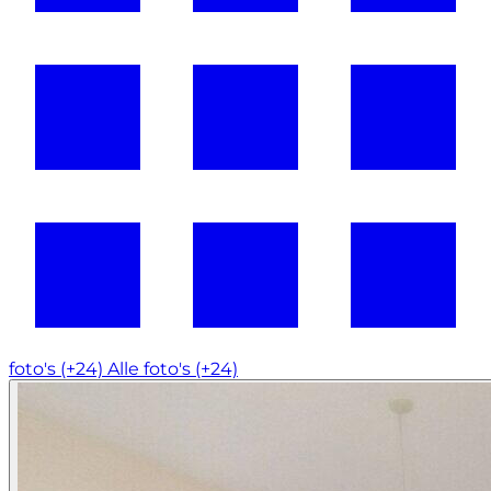
foto's (+24)
Alle foto's (+24)