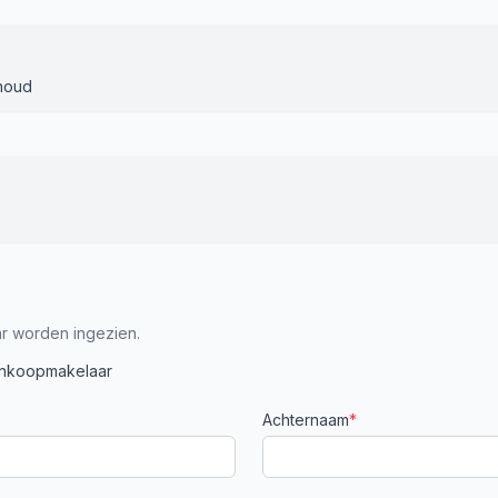
houd
r worden ingezien.
ankoopmakelaar
Achternaam
*