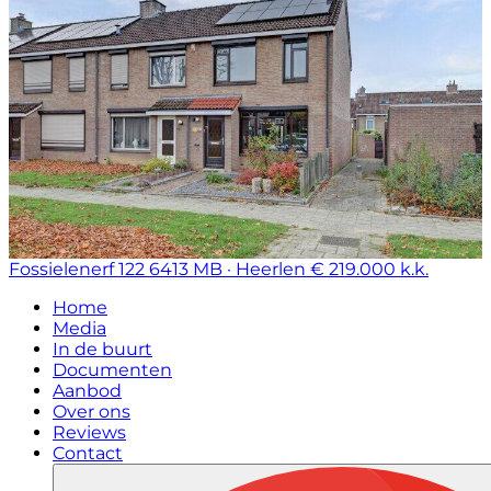
Fossielenerf 122
6413 MB · Heerlen
€ 219.000 k.k.
Home
Media
In de buurt
Documenten
Aanbod
Over ons
Reviews
Contact