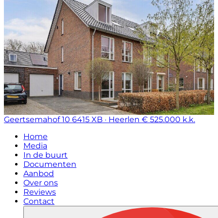
Geertsemahof 10
6415 XB · Heerlen
€ 525.000 k.k.
Home
Media
In de buurt
Documenten
Aanbod
Over ons
Reviews
Contact