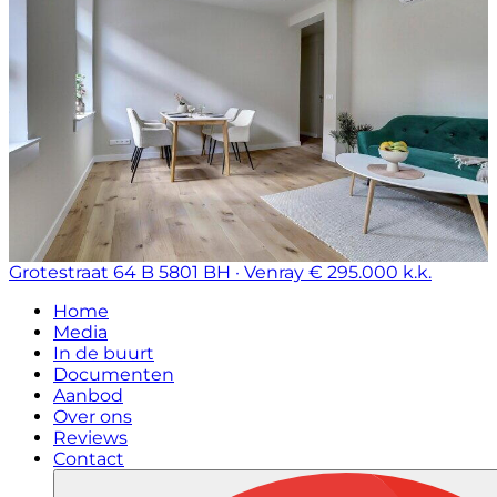
Grotestraat 64 B
5801 BH · Venray
€ 295.000 k.k.
Home
Media
In de buurt
Documenten
Aanbod
Over ons
Reviews
Contact