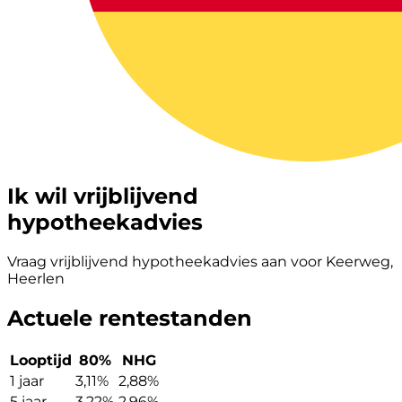
Ik wil vrijblijvend
hypotheekadvies
Vraag vrijblijvend hypotheekadvies aan voor Keerweg,
Heerlen
Actuele rentestanden
Looptijd
80%
NHG
1 jaar
3,11%
2,88%
5 jaar
3,22%
2,96%