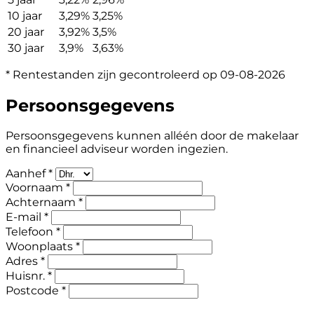
10 jaar
3,29%
3,25%
20 jaar
3,92%
3,5%
30 jaar
3,9%
3,63%
* Rentestanden zijn gecontroleerd op 09-08-2026
Persoonsgegevens
Persoonsgegevens kunnen alléén door de makelaar
en financieel adviseur worden ingezien.
Aanhef *
Voornaam *
Achternaam *
E-mail *
Telefoon *
Woonplaats *
Adres *
Huisnr. *
Postcode *