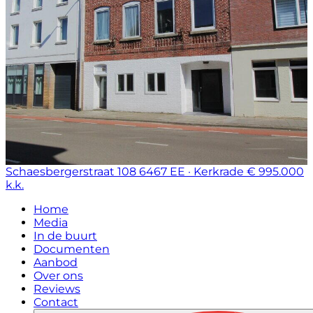
Schaesbergerstraat 108
6467 EE · Kerkrade
€ 995.000
k.k.
Home
Media
In de buurt
Documenten
Aanbod
Over ons
Reviews
Contact