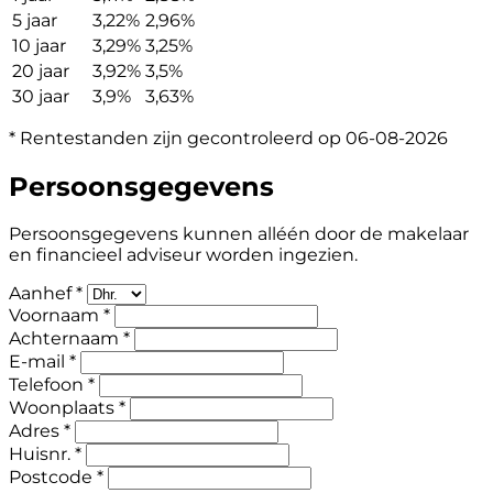
5 jaar
3,22%
2,96%
10 jaar
3,29%
3,25%
20 jaar
3,92%
3,5%
30 jaar
3,9%
3,63%
* Rentestanden zijn gecontroleerd op 06-08-2026
Persoonsgegevens
Persoonsgegevens kunnen alléén door de makelaar
en financieel adviseur worden ingezien.
Aanhef *
Voornaam *
Achternaam *
E-mail *
Telefoon *
Woonplaats *
Adres *
Huisnr. *
Postcode *