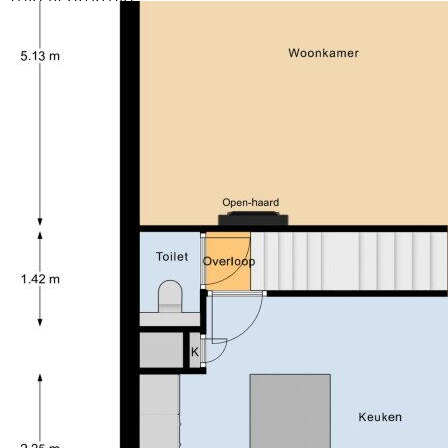
Tuin
Achtertuin
Vier mogelijke slaapkamers
Afmetingen achtertuin
54 m² (9 meter diep en 6
Slaapkamer of multifunctionele ruimte op de begane
meter breed)
grond
ligging tuin
en bereikbaar via achterom
Royale woonkamer met open haard
Soort parkeergelegenheid
Openbaar parkeren
Open keuken
Badkamer met ligbad
Inpandige berging
Achtertuin met terras en overkapping
Rustige woonomgeving
Bruto inhoud ca. 483 m³
Deze woning combineert ruimte, flexibiliteit en
wooncomfort en is daardoor geschikt voor een brede
doelgroep, van gezinnen tot kopers die gelijkvloers
willen kunnen wonen.
Disclaimer
Deze informatie is door Parkstad Makelaardij met zorg
samengesteld. Ondanks deze zorgvuldigheid kunnen
aan de inhoud geen rechten worden ontleend. Alle
opgegeven maten, oppervlakten en overige
gegevens zijn indicatief. Kopers hebben een eigen
onderzoeksplicht naar alle voor hen van belang zijnde