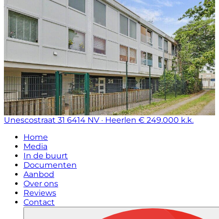
Unescostraat 31
6414 NV · Heerlen
€ 249.000 k.k.
Home
Media
In de buurt
Documenten
Aanbod
Over ons
Reviews
Contact