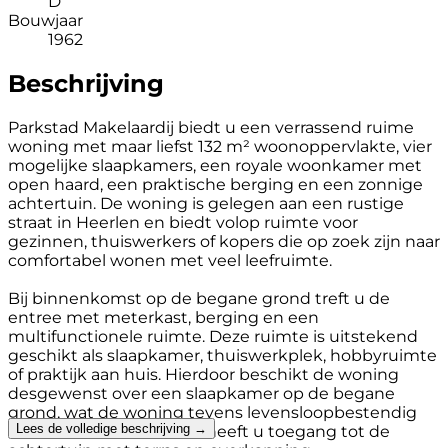
D
Bouwjaar
1962
Beschrijving
Parkstad Makelaardij biedt u een verrassend ruime
woning met maar liefst 132 m² woonoppervlakte, vier
mogelijke slaapkamers, een royale woonkamer met
open haard, een praktische berging en een zonnige
achtertuin. De woning is gelegen aan een rustige
straat in Heerlen en biedt volop ruimte voor
gezinnen, thuiswerkers of kopers die op zoek zijn naar
comfortabel wonen met veel leefruimte.
Bij binnenkomst op de begane grond treft u de
entree met meterkast, berging en een
multifunctionele ruimte. Deze ruimte is uitstekend
geschikt als slaapkamer, thuiswerkplek, hobbyruimte
of praktijk aan huis. Hierdoor beschikt de woning
desgewenst over een slaapkamer op de begane
grond, wat de woning tevens levensloopbestendig
Lees de volledige beschrijving →
maakt. Vanuit de entree heeft u toegang tot de