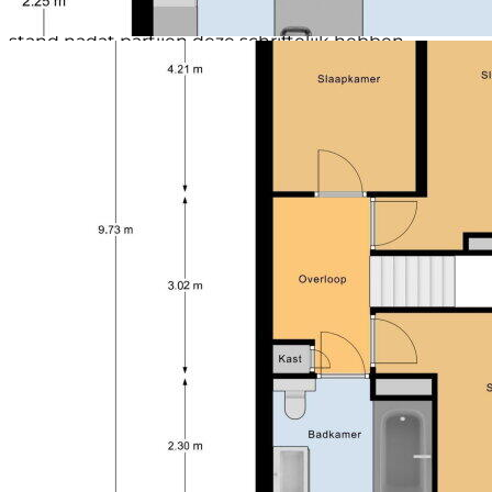
zaken. Een koopovereenkomst komt uitsluitend tot
stand nadat partijen deze schriftelijk hebben
ondertekend conform het schriftelijkheidsvereiste
voor particuliere kopers.