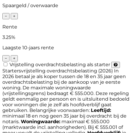
Spaargeld / overwaarde
−
+
Rente
3.25%
Laagste 10-jaars rente
−
+
Vrijstelling overdrachtsbelasting als starter
Startersvrijstelling overdrachtsbelasting (2026)
In
2026 betaal je als koper tussen de 18 en 35 jaar geen
overdrachtsbelasting bij de aankoop van je eerste
woning. De maximale woningwaarde
(vrijstellingsgrens) bedraagt € 555.000. Deze regeling
geldt eenmalig per persoon en is uitsluitend bedoeld
voor woningen die je zelf als hoofdverblijf gaat
gebruiken.
Belangrijke voorwaarden:
Leeftijd:
minimaal 18 en nog geen 35 jaar bij overdracht bij de
notaris.
Woningwaarde:
maximaal € 555.000
(marktwaarde incl. aanhorigheden). Bij € 555.001 of
meer vervalt de vrijstelling volledig.
Hoofdverblijf:
je