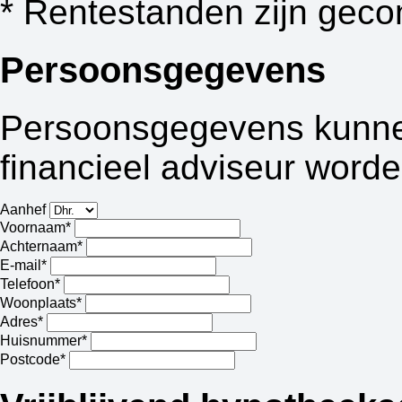
* Rentestanden zijn geco
Persoonsgegevens
Persoonsgegevens kunnen
financieel adviseur worde
Aanhef
Voornaam*
Achternaam*
E-mail*
Telefoon*
Woonplaats*
Adres*
Huisnummer*
Postcode*