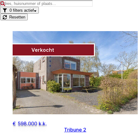
0
filters actief
Resetten
Verkocht
€ 598.000 k.k.
Tribune 2