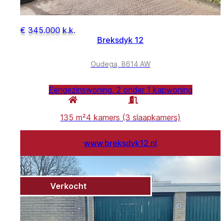
€ 345.000 k.k.
Breksdyk 12
Oudega, 8614 AW
Eengezinswoning, 2 onder 1 kapwoning
135 m²
4 kamers (3 slaapkamers)
www.breksdyk12.nl
Verkocht