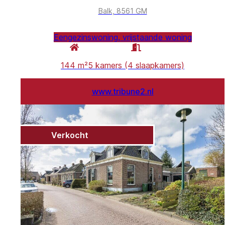
Balk, 8561 GM
Eengezinswoning, vrijstaande woning
144 m²
5 kamers (4 slaapkamers)
www.tribune2.nl
Verkocht