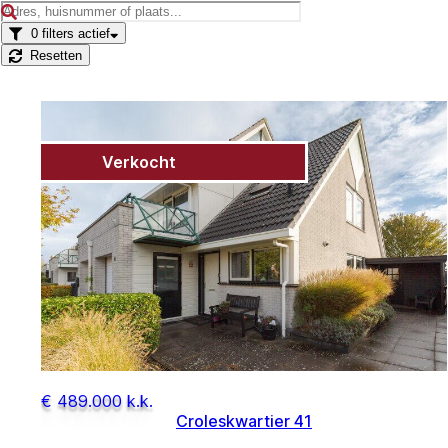
0
filters actief
Resetten
Verkocht
€ 489.000 k.k.
Croleskwartier 41