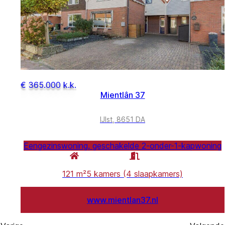
€ 365.000 k.k.
Mientlân 37
IJlst, 8651 DA
Eengezinswoning, geschakelde 2-onder-1-kapwoning
121 m²
5 kamers (4 slaapkamers)
www.mientlan37.nl