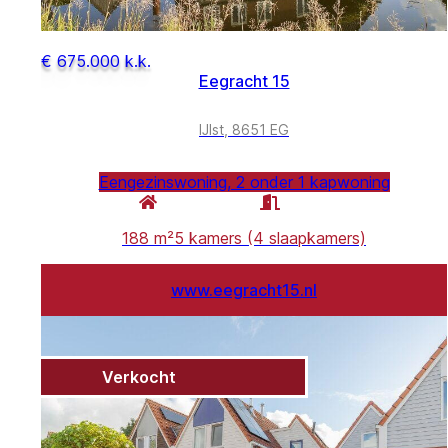
€ 675.000 k.k.
Eegracht 15
IJlst, 8651 EG
Eengezinswoning, 2 onder 1 kapwoning
188 m²
5 kamers (4 slaapkamers)
www.eegracht15.nl
Verkocht