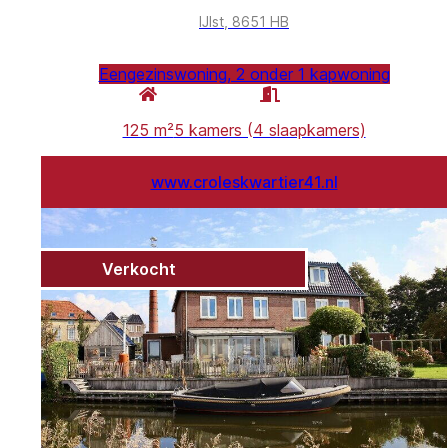
IJlst, 8651 HB
Eengezinswoning, 2 onder 1 kapwoning
125 m²
5 kamers (4 slaapkamers)
www.croleskwartier41.nl
Verkocht