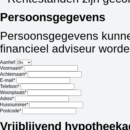
Persoonsgegevens
Persoonsgegevens kunnen
financieel adviseur worde
Aanhef
Voornaam*
Achternaam*
E-mail*
Telefoon*
Woonplaats*
Adres*
Huisnummer*
Postcode*
Vrijblijvend hypotheeka