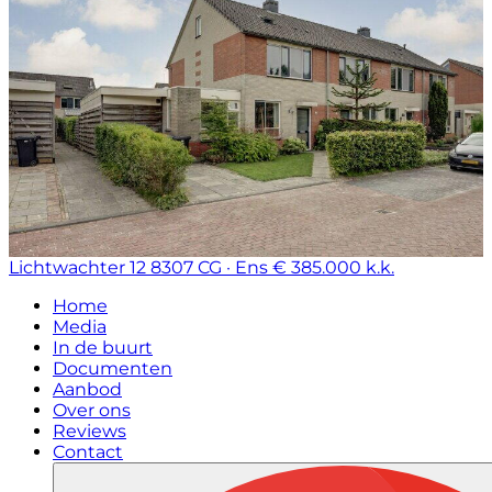
Lichtwachter 12
8307 CG · Ens
€ 385.000 k.k.
Home
Media
In de buurt
Documenten
Aanbod
Over ons
Reviews
Contact