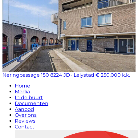
Neringpassage 150
8224 JD · Lelystad
€ 250.000 k.k.
Home
Media
In de buurt
Documenten
Aanbod
Over ons
Reviews
Contact