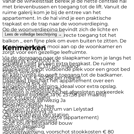
Vanaf de winkelstraat bereik je de nette centrale hal
met brievenbussen en toegang tot de lift. Vanuit de
ruime galerij kom je bij de entree van het
appartement. In de hal vind je een praktische
trapkast en de trap naar de woonverdieping.
Op de woonverdieping bevindt zich de lichte en
Lees de volledige beschrijving →
ruime woonkamer met directe toegang tot het
balkon _ een fijne plek om even buiten te zitten. De
Kenmerken
open keuken sluit mooi aan op de woonkamer en
zorgt voor een gezellige leefruimte.
Via de doorgang naar de slaapkamer kom je langs het
Vraagprijs
€ 250.000 k.k.
separate toilet en een extra bergkast. De ruime
Servicekosten
€ 337 per maand
slaapkamer biedt voldoende plek voor een groot bed
Status
Verkocht
en kastruimte en geeft toegang tot de badkamer.
Bijdrage VvE
€ 257,58 per maand
Daarnaast beschikt het appartement over een
Inschrijving KvK
Ja
aangebouwde berging, ideaal voor extra opslag.
Jaarlijkse vergadering
Ja
Parkeren is mogelijk op het afgesloten parkeerdek
Periodieke bijdrage
Ja (€ 257,58 per maand)
voor €31 per maand.
Reservefonds aanwezig
Ja
Bijzonderheden:
Onderhoudsplan
Nee
-Gelegen in het centrum van Lelystad
Opstalverzekering
Ja
-Op loopafstand van station
Object type
Maisonnette (appartement)
-2-kamer appartement
Soort bouw
Bestaande bouw
-Balkon aanwezig
Bouwjaar
1981
-Blokverwarming, voorschot stookkosten € 80