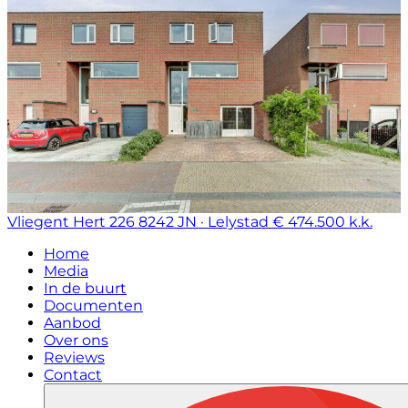
Vliegent Hert 226
8242 JN · Lelystad
€ 474.500 k.k.
Home
Media
In de buurt
Documenten
Aanbod
Over ons
Reviews
Contact